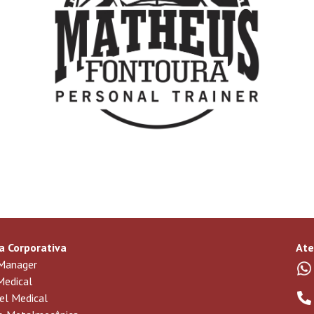
a Corporativa
At
Manager
Medical
l Medical