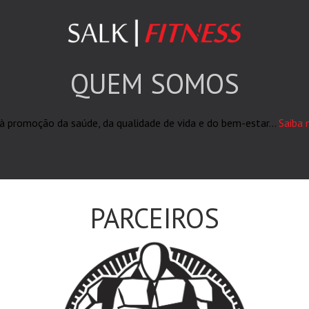
QUEM SOMOS
 à promoção da saúde, da qualidade de vida e do bem-estar...
Saiba m
PARCEIROS