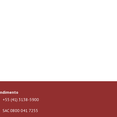
endimento
+55 (41) 3138-5900
SAC 0800 041 7255