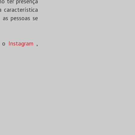
mo ter presença
 característica
e as pessoas se
o o
Instagram
,