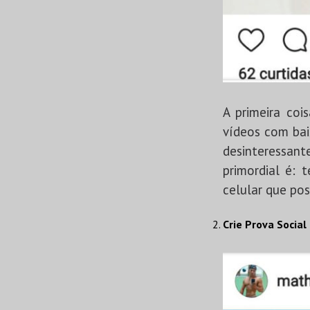
A primeira coi
vídeos com bai
desinteressant
primordial é: 
celular que po
Crie Prova Social