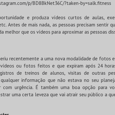
nstagram.com/p/BD8BkNet36C/?taken-by=salk.fitness
ortunidade e produza vídeos curtos de aulas, exer
 etc. Antes de mais nada, as pessoas precisam sentir q
da melhor que os vídeos para aproximar as pessoas dis
eriu recentemente a uma nova modalidade de fotos e
 vídeos ou fotos feitos e que expiram após 24 hor
istros de treinos de alunos, visitas de outras pe
qualquer informação que não estava no seu plane
iar com urgência. É também uma boa opção para voc
strar uma certa leveza que vai atrair seu público a qu
ações