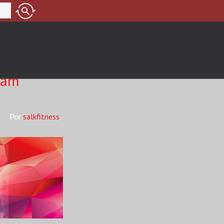
ram
salkfitness