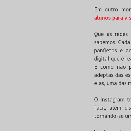
Em outro mom
alunos para a
Que as redes 
sabemos. Cada 
panfletos e a
digital que é r
E como não po
adeptas das es
elas, uma das m
O Instagram t
fácil, além d
tornando-se um