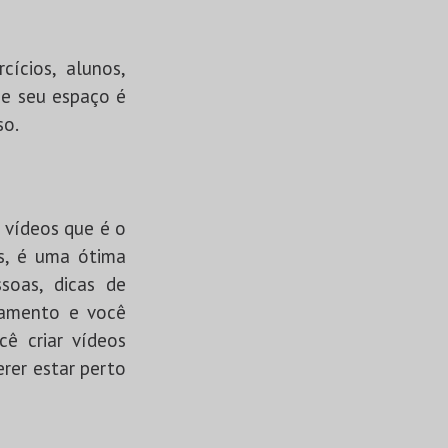
cícios, alunos,
ue seu espaço é
so.
 vídeos que é o
as, é uma ótima
ssoas, dicas de
jamento e você
ê criar vídeos
erer estar perto