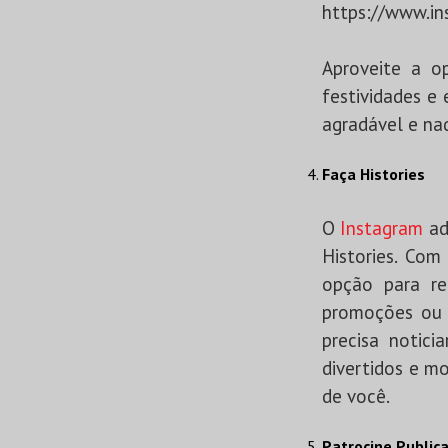
https://www.i
Aproveite a op
festividades e
agradável e na
Faça Histories
O
Instagram
ad
Histories. Com
opção para reg
promoções ou 
precisa notic
divertidos e mo
de você.
Patrocine Public