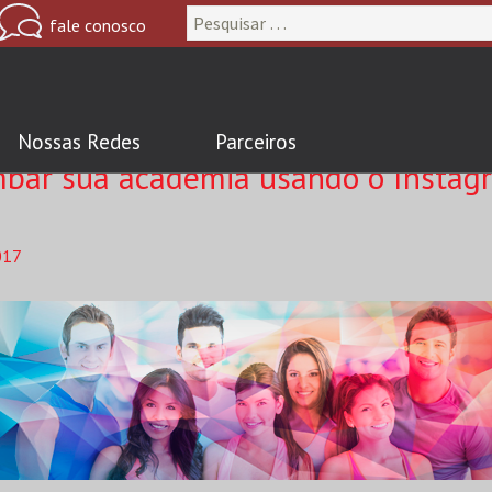
Nossas Redes
Parceiros
bar sua academia usando o Instag
017