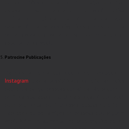
de promoções ou qualquer informação que não
estava no seu planejamento e você precisa
noticiar com urgência. É também uma boa opção
para você criar vídeos divertidos e mostrar uma
certa leveza que vai atrair seu público a querer
estar perto de você.
Patrocine Publicações
Da mesma forma que ocorre no Facebook, o
Instagram
traz a possibilidade de criar anúncios
pagos e alcançar pessoas que ainda não seguem o
perfil da sua academia. O mais legal é que você
pode segmentar por interesses, buscas no próprio
Facebook ou por amigos de pessoas que seguem
você. Além de aumentar os seus seguidores, os