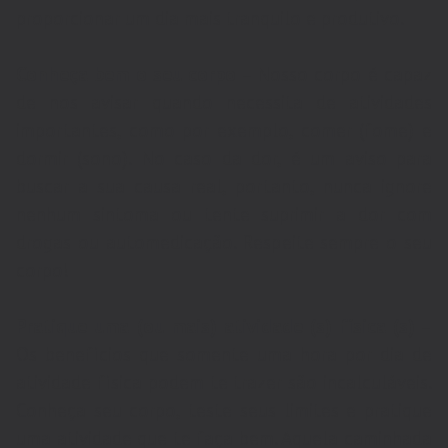
proporcionar um dia mais tranquilo e produtivo.
Conheça bem o seu corpo
– Nosso corpo é capaz
de nos avisar quando necessita de atividades
importantes, como por exemplo, comer (fome) e
dormir (sono). No caso da dor, é um aviso para
buscar a sua causa real, portanto, nunca ignore
nenhum sintoma ou tente suprimir a dor com
drogas ou automedicação. Respeite sempre o seu
corpo!
Pratique uma (ou mais) atividade (s) física (s)
–
Os benefícios que somente uma hora por dia de
atividade física podem te trazer são incalculáveis.
Conheça seu corpo, teste seus limites e pratique
uma atividade que te faça bem. Aquela caminhada