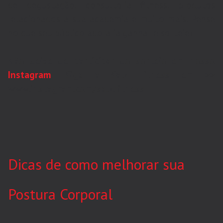
de degustação, consultoria fitness, produtos
relacionados à sua academia e muito mais. Pense
no que seu público adoraria ganhar e sorteie!
Não deixe de participar do sorteio em nosso
Instagram
! Siga a Salk Fitness em >>
www.instagram.com/salk.fitness
Dicas de como melhorar sua
Postura Corporal