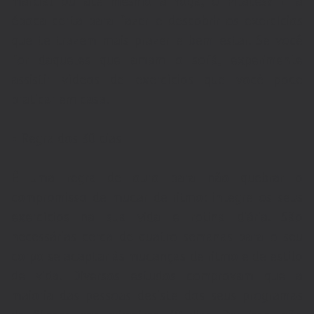
marcial ou até mesmo a Yoga, o Pilates? É a
época certa para fazer e descobrir os exercícios
que te trazem mais prazer e bem estar. Se você
for daqueles que amam o sofá, experimente
assistir vídeos de exercícios que você pode
praticar em casa.
• Regra dos 30 dias
É uma regra de ouro para não quebrar o
compromisso de mudar de ritmo: integre os seus
exercícios na sua vida e rotina diária. São
necessárias cerca de quatro semanas para o seu
corpo se adaptar às mudanças de ritmo e de estilo
de vida. Diversos estudos comprovam que a
maioria das pessoas desiste dos seus programas