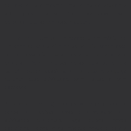
de leve ou até mesmo uma rotina de academia
além de estimular seu cérebro, vai prevenir seu
corpo de futuras doenças. Pratique!
Durma bem
– Um adulto necessita em média, de
um sono de seis a oito horas por dia, sendo esse
tempo essencial para restaurar a atividade
cerebral. Dormir muitas horas durante o dia
também podem ocasionar em lentidão e preguiça
durante suas atividades. Sem faltas e sem
excessos!
Abra-se ao novo
– Quando estiver doente, procure
pensar em coisas novas e envolva-se em
atividades diferentes. Faça cursos, novos
exercícios físicos, ouça músicas novas e esteja