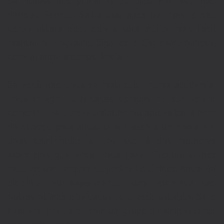
de fitness nos primeiros 30 dias. Por isso, não
desista. Resista. Saiba que após um mês, o seu
corpo estará adaptado e será muito mais fácil
manter o programa. Siga os 3 C’s: compromisso,
conveniência e consistência.
Se você não pode se matricular numa academia,
pode integrar atividades comuns na sua rotina
como ir a pé para o trabalho ou aproveitar a hora
de almoço para andar. O ar fresco é um convite a
boas caminhadas e, por isso, é dos melhores
exercícios que você pode fazer. Procure trilhos
naturais em parques ou jardins botânicos. Andar de
bicicleta ou experimentar uma escalada são
outras ótimas atividades para essa estação. Se o
fizer em família ou com um grupo de amigos ainda