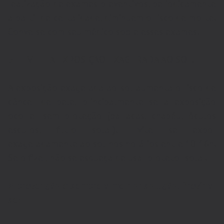
realização de exames preventivos, periodicamente
a partir de certa idade, diminuem o risco de morte.
Converse com seu médico sobre esses exames.
5 – EVITE A EXPOSIÇÃO EXAGERADA AO SOL.
A exposição exagerada ao sol aumenta o risco de
câncer de pele, principalmente se a exposição
ocorrer sem proteção (barracas, chapéu, óculos
escuros, filtro solar). Evite se expor
exageradamente ao sol nos horários entre 10-16h.
Se o fizer, não se esqueça de usar protetor solar.
A prevenção é sempre a melhor solução. Previna-
se!