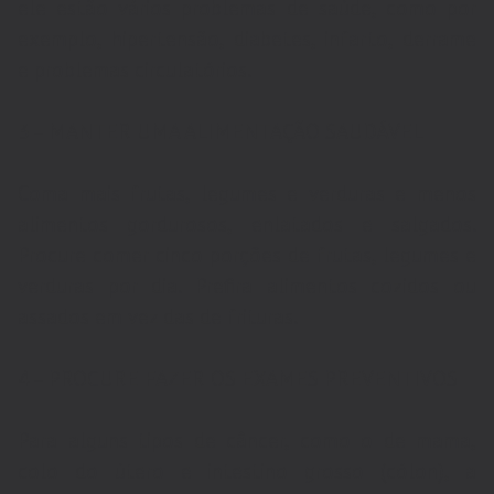
ele estão vários problemas de saúde, como por
exemplo, hipertensão, diabetes, infarto, derrame
e problemas circulatórios.
3 – MANTER UMA ALIMENTAÇÃO SAUDÁVEL
Coma mais frutas, legumes e verduras e menos
alimentos gordurosos, enlatados e salgados.
Procure comer cinco porções de frutas, legumes e
verduras por dia. Prefira alimentos cozidos ou
assados em vez das de frituras.
4 – PROCURE FAZER OS EXAMES PREVENTIVOS
Para alguns tipos de câncer, como o de mama,
colo do útero e intestino grosso (cólon), a