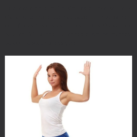
Este exercício é muito simples e pode ser feito
diariamente desde que não cause dor intensa, nem
dormências nas costas ou nos braços. O exercício
para corrigir a postura consiste em permanecer
parado na seguinte posição: