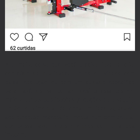
A primeira coisa que você precisa fazer é criar
conteúdo de qualidade. Fotos ou vídeos com
baixa resolução ou sem um cuidado específico
para fazê-los, se tornam desinteressantes em
meio à tantas publicações (e opções para seguir).
Então, o primordial é: tenha um feed agradável
aos olhos. Se necessário, invista num bom celular
que possa fazer fotos e vídeos com uma boa
imagem.