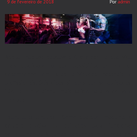
9 de fevereiro de 2018
admin
Adotar hábitos saudáveis é oferecer à sua vida
mais qualidade, o que possibilita um melhor
desempenho em suas atividades pessoais e
profissionais. Seis dicas simples que se aplicadas,
irão te proporcionar mais saúde para o corpo e
mente :
Exercite o cérebro –
Como qualquer máquina, o
cérebro precisa de cuidados para funcionar
perfeitamente. Algumas pequenas mudanças em