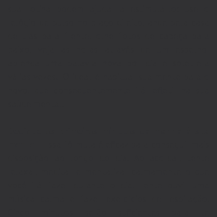
sua rotina podem ajudar a estimulá-lo: use o
relógio de pulso no braço direito, ande pela casa
de trás para frente, olhe fotos de cabeça para
baixo, veja as horas através de um espelho,
aprenda uma palavra nova por dia e soletre-a
várias vezes. O ideal é habituar sua mente para o
novo, que consequentemente irá refletir na sua
saúde mental.
Dedique os primeiros minutos da manhã à sua
mente
– Essa fórmula é eficaz para conseguir mais
disposição ao longo do dia. Ao acordar, tente
relaxar, meditar e mentalizar calmamente o que
você irá fazer durante o dia. Tente ouvir uma
música calma e fazer exercícios de respiração.
Cinco minutos serão suficientes para te