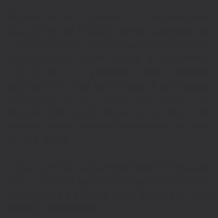
Segundo o IBGE, o câncer é a segunda maior
causa de mortes no Brasil – sendo responsável por
15,6% dos óbitos -, perdendo apenas para doenças
cardiovasculares (como infarto e hipertensão).
Isso se deve, principalmente, à maior exposição
aos fatores de risco, como o cigarro, alimentação
inadequada e o abuso do álcool. Em
contrapartida, quem segue uma vida mais
saudável consegue prevenir-se e diminuir os riscos
de ter a doença.
E para reforçar as comemorações do Outubro
Rosa, trouxemos aqui 5 dicas importantes que irão
ajudar você a prevenir-se dessa doença que mata
pessoas todos os anos.