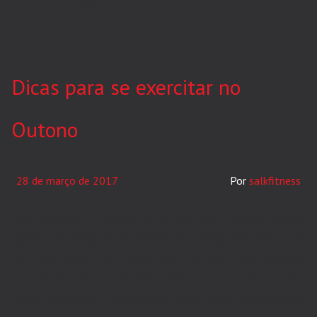
Dicas para se exercitar no
Outono
28 de março de 2017
salkfitness
No Outono, época em que as folhas estão
caindo, os dias ficam menores e mais amenos para
dar entrada ao inverno, muitos treinadores
acreditam ser a melhor época para iniciar uma
nova atividade. Trouxemos dicas bem legais sobre