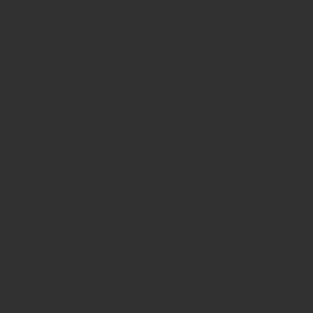
exercícios que você pode implementar na sua
rotina nessa época do ano e colocar-se em forma
para as demais estações.
Aulas de ginástica, yoga, caminhadas, corridas,
vídeos de exercícios funcionais são algumas das
práticas interativas que você pode fazer durante o
Outono. O ideal é manter-se motivado e construir
uma rotina. Caso faça exercícios ao ar livre, como
parques, bosques ou praias, atente-se sempre à
vestimenta. Como o clima possivelmente vai estar
mais friozinho, opte por roupas mais leves, porém
com mangas longas como calças ou blusões a fim
de proteger-se da chuva e sempre leve um guarda-
chuva na mochila para evitar se molhar e contrair
resfriados.