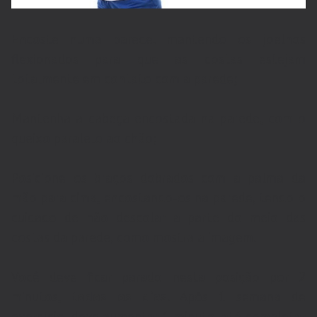
Encoste numa parede, mantendo os joelhos
flexionados para que as costas estejam
totalmente em contato com a parede;
Mantenha a cabeça encostada na parede, com o
queixo paralelo ao chão;
Posicione os braços dobrados com a palma da
mão para cima, encostando-os na parede, tendo o
cuidado de não descolar a parte do meio das
costas da parede, como mostra a imagem.
Você deve ficar parado nesta posição por 2
minutos,
todos os dias
. Após 1 semana de
exercício, deve aumentar 1 minuto, até completar