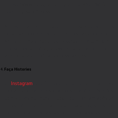
https://www.instagram.com/p/BD8BkNet36C/?
taken-by=salk.fitness
Aproveite a oportunidade e produza vídeos curtos
de aulas, exercícios, alunos, festividades e etc.
Antes de mais nada, as pessoas precisam sentir
que seu espaço é agradável e nada melhor que os
vídeos para aproximar as pessoas disso.
Faça Histories
O
Instagram
aderiu recentemente a uma nova
modalidade de fotos e vídeos que é o Histories.
Com vídeos ou fotos feitos e que expiram após 24
horas, é uma ótima opção para registros de
treinos de alunos, visitas de outras pessoas, dicas