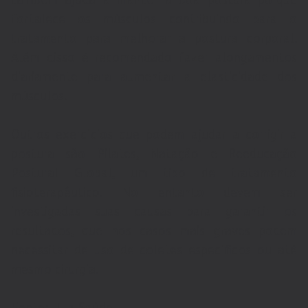
fortalece os músculos contribuindo para o
tratamento para melhorar a postura corporal.
Além disso é recomendado fazer alongamentos
diariamente para aumentar a elasticidade dos
músculos.
Outros exercícios que podem ajudar a corrigir a
postura são Pilates, Natação e Reeducação
Postural Global, um tipo de tratamento
fisioterapêutico. No entanto devem ser
investigadas suas causas para garantir os
resultados, que nos casos mais graves podem
necessitar de uso de coletes específicos ou até
mesmo cirurgia.
Fonte: Tua Saúde.