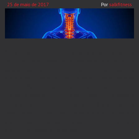
25 de maio de 2017
salkfitness
A má postura é um problema que acomete boa
parte da população e é bastante prejudicial à
saúde. Isso acontece porque com os músculos
abdominais fracos há uma tendência maior para os
ombros ficarem caídos e voltados para frente,
proporcionando a hipercifose, conhecida
popularmente como “corcunda”. Apesar da má
postura ser tratada por um fisioterapeuta, existe
alguns exercícios que pode ser feito em casa para
corrigir pequenas alterações.