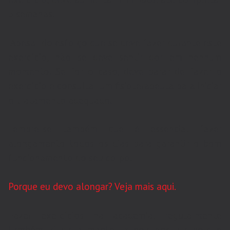
5 semanas.
Apesar do esforço que se deve fazer durante este
exercício, não se deve sentir dor em nenhum
momento. Se for o caso, deve parar de fazer o
exercício e consultar um fisioterapeuta para iniciar
o tratamento adequado.
Lembre-se também que é essencial fazer
alongamento todos os dias para garantir o bom
funcionamento do seu corpo.
Porque eu devo alongar? Veja mais aqui.
Fazer exercícios na academia, regularmente
também ajuda a manter a boa postura porque