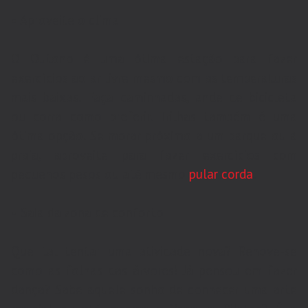
• Aproveite o clima
O Outono é uma ótima estação para fazer
exercícios ao ar livre mesmo com as temperaturas
mais baixas. Faça caminhadas, ande de bicicleta
ou corra como preferir. Trilhas também é uma
ótima opção. Se morar próximo a um parque ou à
praia, aproveite para fazer exercícios com
pequenos pesos ou até mesmo
pular corda
.
• Saia da zona de conforto
Que tal tentar uma atividade nova? Renove-se
como as folhas das árvores! Já pensou em fazer
dança? Sabe aquele sonho de conhecer uma arte