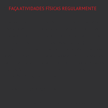
1-
FAÇA ATIVIDADES FÍSICAS REGULARMENTE
Realizar pelo menos 30 minutos de atividade
física leve ou moderada por dia, além de prevenir
o aparecimento do câncer, reduz também o risco
de diabetes e doenças vasculares (infarto e
derrame). Pode ser uma caminhada, varrer a casa,
levar o cachorro para passear, subir escadas,
caminhar para o trabalho, entre outras atividades
físicas. Se puder, 15 minutos de esteira serão mais
que suficientes. Exercite-se!
2 – MANTER O PESO IDEAL
Controlar o peso é importante, pois associados a