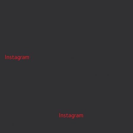
disso, traz a comodidade de ser acessado
facilmente pelo celular, tornando-se uma ótima
ferramenta para registros em tempo real.
Você que é um gestor de academia ou studio, deve
se perguntar como ter presença online no
Instagram
, sem parecer invasivo (a particularidade
é uma característica dessa plataforma) e
caprichar nas fotos ou vídeos de maneira que as
pessoas se tornem cada vez mais interessadas em
seus conteúdos.
Para saber como atrair mais alunos para a sua
academia usando o
Instagram
, conheça essas
dicas: