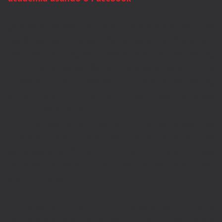
Que as redes sociais já conquistaram o mundo dos
negócios, isso todos nós já sabemos. Cada vez
mais as estratégias convencionais de marketing
como cartazes, panfletos e ademais, deixaram de
apresentar tanta eficácia quanto o marketing
digital que é realizado nas mais diversas
plataformas online.
E como não poderia ser diferente, as academias
também estão cada vez mais adeptas das
estratégias de Marketing Digital, utilizando muitas
ferramentas, dentre elas, uma das mais populares,
que é o Instagram.
O Instagram traz um compilado de fotos e
pequenos vídeos de maneira rápida e fácil, além